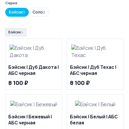
Серия
Бэйсик
Соло
9
2
×
Бэйсик
Бэйсик | Дуб Дакота |
Бэйсик | Дуб Техас |
АБС черная
АБС черная
8 100 ₽
8 100 ₽
Бэйсик | Бежевый |
Бэйсик | Белый | АБС
АБС черная
белая