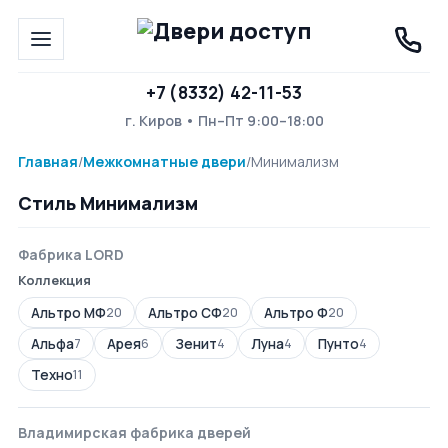
+7 (8332) 42-11-53
г. Киров • Пн–Пт 9:00–18:00
Главная
/
Межкомнатные двери
/
Минимализм
Стиль Минимализм
Фабрика LORD
Коллекция
Альтро МФ
Альтро СФ
Альтро Ф
20
20
20
Альфа
Арея
Зенит
Луна
Пунто
7
6
4
4
4
Техно
11
Владимирская фабрика дверей