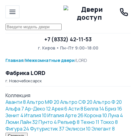
+7 (8332) 42-11-53
г. Киров • Пн–Пт 9:00–18:00
Главная
/
Межкомнатные двери
/
LORD
Фабрика LORD
г. Новочебоксарск
Коллекция
Аванти
8
Альтро МФ
20
Альтро СФ
20
Альтро Ф
20
Альфа
7
Ар-Деко
12
Арея
6
Асти
8
Белла
14
Бриз
16
Зенит
4
Италия
10
Италия Арте
26
Корона
10
Луна
4
Люми Лайн
32
Пунто
4
Рельеф
8
Техно
11
Токко
8
Фигура
24
Футуристик
37
Эклисси
10
Элегант
8
Свернуть