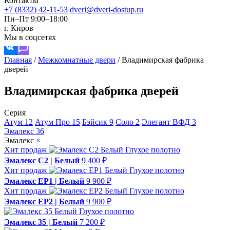
Контакты
+7 (8332) 42-11-53
dveri@dveri-dostup.ru
Пн–Пт 9:00–18:00
г. Киров
Мы в соцсетях
Главная
/
Межкомнатные двери
/
Владимирская фабрика
дверей
Владимирская фабрика дверей
Серия
Атум
12
Атум Про
15
Бэйсик
9
Соло
2
Элегант ВФД
3
Эмалекс
36
Эмалекс
×
Хит продаж
Эмалекс С2 | Белый
9 400 ₽
Хит продаж
Эмалекс EР1 | Белый
9 900 ₽
Хит продаж
Эмалекс EР2 | Белый
9 900 ₽
Эмалекс 35 | Белый
7 200 ₽