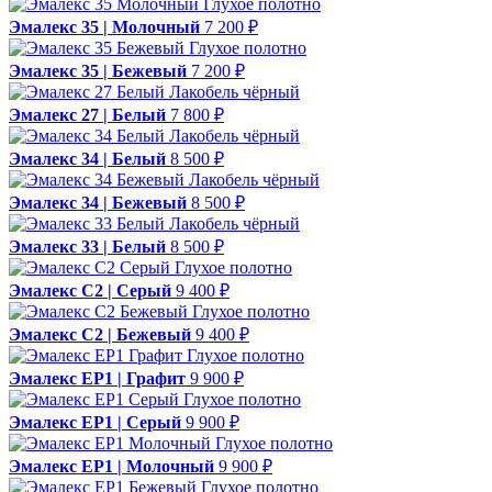
Эмалекс 35 | Молочный
7 200 ₽
Эмалекс 35 | Бежевый
7 200 ₽
Эмалекс 27 | Белый
7 800 ₽
Эмалекс 34 | Белый
8 500 ₽
Эмалекс 34 | Бежевый
8 500 ₽
Эмалекс 33 | Белый
8 500 ₽
Эмалекс С2 | Серый
9 400 ₽
Эмалекс С2 | Бежевый
9 400 ₽
Эмалекс EР1 | Графит
9 900 ₽
Эмалекс EР1 | Серый
9 900 ₽
Эмалекс EР1 | Молочный
9 900 ₽