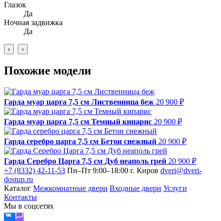
Глазок
Да
Ночная задвижка
Да
‹
›
Похожие модели
Гарда муар царга 7,5 см Лиственница беж
20 900 ₽
Гарда муар царга 7,5 см Темный кипарис
20 900 ₽
Гарда серебро царга 7,5 см Бетон снежный
20 900 ₽
Гарда Серебро Царга 7,5 см Дуб неаполь грей
20 900 ₽
+7 (8332) 42-11-53
Пн–Пт 9:00–18:00
г. Киров
dveri@dveri-
dostup.ru
Каталог
Межкомнатные двери
Входные двери
Услуги
Контакты
Мы в соцсетях